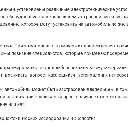
венный, установлены различные электротехнические устро
ное оборудование такое, как системы охранной сигнализац
рудование, которое могут установить на автомобиль по ж
5 мин. При значительных термических повреждениях причи
димы познания специалистов, которые применяют соврем
 к травмированию людей либо к значительному материально
жет возникать вопрос, касающийся установления непосред
и, автомобиль может быть застрахован владельцем, в том 
вой организации возникает вопрос о причине его возгоран
ия или нет.
арно-технических исследований и экспертиз.