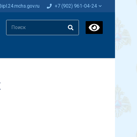
ipl.24.mchs.gov.ru
+7 (902) 961-04-24
х